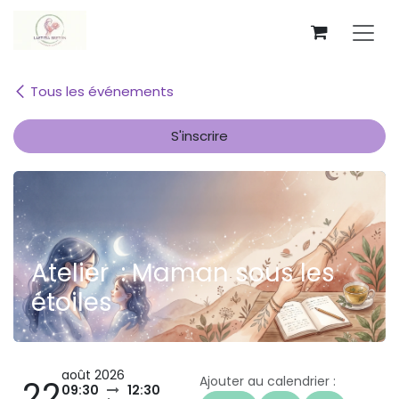
Se rendre au contenu
Tous les événements
S'inscrire
Atelier : Maman sous les
étoiles
août 2026
Ajouter au calendrier :
22
09:30
12:30